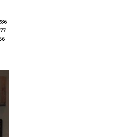
286
77
66