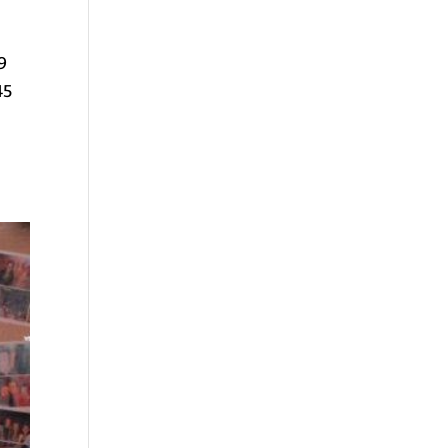
9
45
4