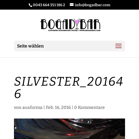
0043 664 351 186 2
info@bogadbar.com
Seite wählen
SILVESTER_20164
6
von
auxforma
|
Feb. 16, 2016
|
0 Kommentare