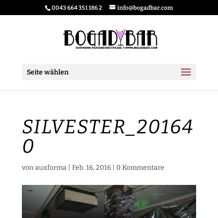
0043 664 351 186 2
info@bogadbar.com
Seite wählen
SILVESTER_20164
0
von
auxforma
|
Feb. 16, 2016
|
0 Kommentare