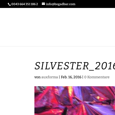
0043 664 351 186 2
info@bogadbar.com
SILVESTER_201
von
auxforma
|
Feb. 16, 2016
|
0 Kommentare