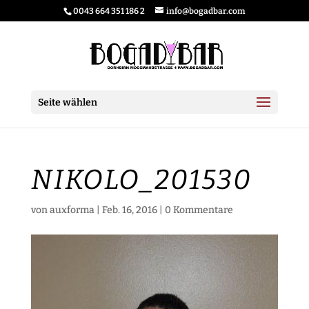
0043 664 351 186 2
info@bogadbar.com
Seite wählen
NIKOLO_201530
von
auxforma
|
Feb. 16, 2016
|
0 Kommentare