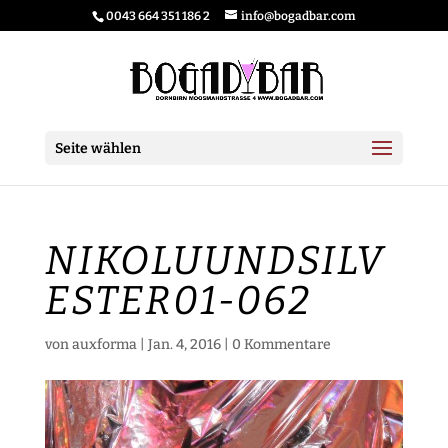
0043 664 351 186 2
info@bogadbar.com
Seite wählen
NIKOLUUNDSILV
ESTER01-062
von
auxforma
|
Jan. 4, 2016
|
0 Kommentare