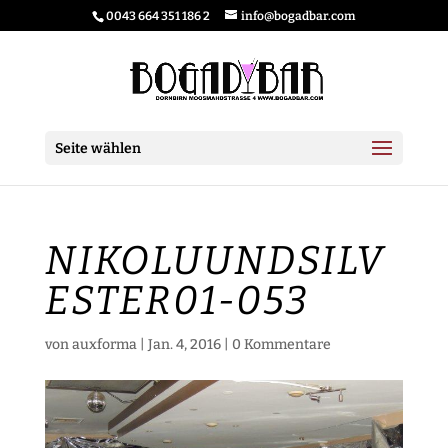
0043 664 351 186 2
info@bogadbar.com
Seite wählen
NIKOLUUNDSILV
ESTER01-053
von
auxforma
|
Jan. 4, 2016
|
0 Kommentare