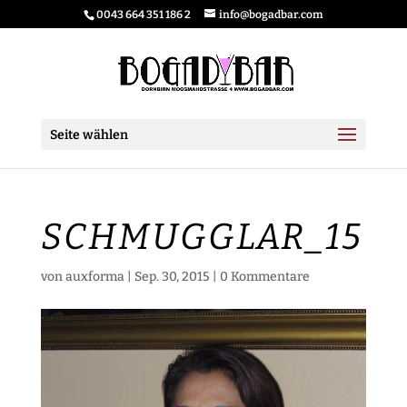
0043 664 351 186 2
info@bogadbar.com
Seite wählen
SCHMUGGLAR_15
von
auxforma
|
Sep. 30, 2015
|
0 Kommentare