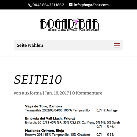
0043 664 351 186 2
info@bogadbar.com
Seite wählen
SEITE10
von
auxforma
|
Jan. 18, 2017
|
0 Kommentare