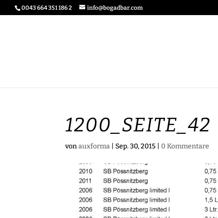
0043 664 351 186 2
info@bogadbar.com
1200_SEITE_42
von
auxforma
|
Sep. 30, 2015
|
0 Kommentare