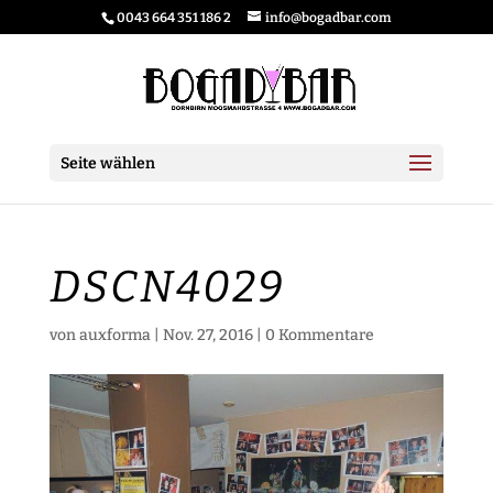
0043 664 351 186 2
info@bogadbar.com
Seite wählen
DSCN4029
von
auxforma
|
Nov. 27, 2016
|
0 Kommentare