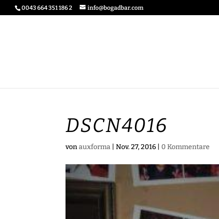
0043 664 351 186 2
info@bogadbar.com
DSCN4016
von
auxforma
|
Nov. 27, 2016
|
0 Kommentare