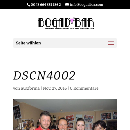
0043 664 351 186 2
info@bogadbar.com
Seite wählen
DSCN4002
von
auxforma
|
Nov. 27, 2016
|
0 Kommentare