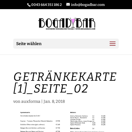
0043 664 351 186 2
info@bogadbar.com
Seite wählen
GETRÄNKEKARTE
[1]_SEITE_02
von
auxforma
|
Jan. 8, 2018