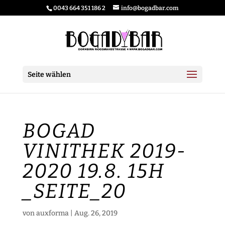
0043 664 351 186 2
info@bogadbar.com
Seite wählen
BOGAD
VINITHEK 2019-
2020 19.8. 15H
_SEITE_20
von
auxforma
|
Aug. 26, 2019