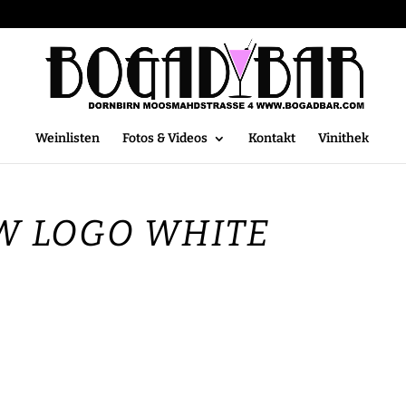
Weinlisten
Fotos & Videos
Kontakt
Vinithek
W LOGO WHITE