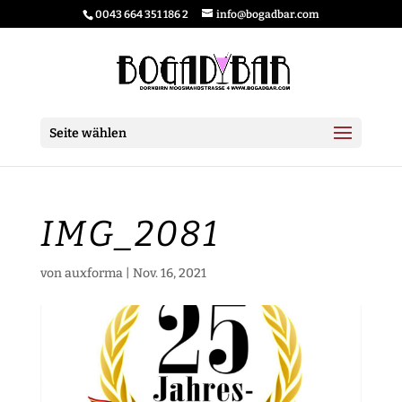
0043 664 351 186 2
info@bogadbar.com
Seite wählen
IMG_2081
von
auxforma
|
Nov. 16, 2021